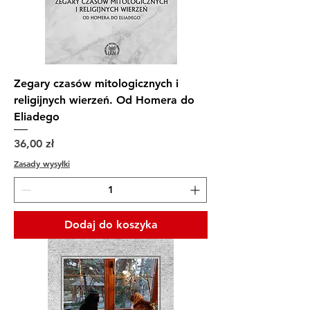
Zegary czasów mitologicznych i
religijnych wierzeń. Od Homera do
Eliadego
Cena
36,00 zł
Zasady wysyłki
Dodaj do koszyka