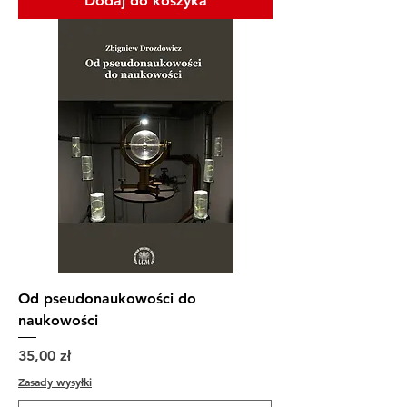
Dodaj do koszyka
Od pseudonaukowości do
naukowości
Cena
35,00 zł
Zasady wysyłki