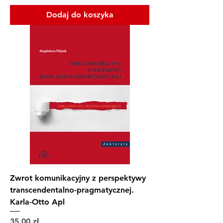
Dodaj do koszyka
Zwrot komunikacyjny z perspektywy
transcendentalno-pragmatycznej.
Karla-Otto Apl
Cena
35,00 zł