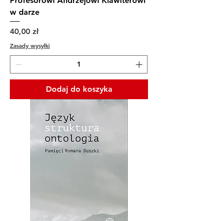
Profesorowi Andrzejowi Klawiterowi
w darze
Cena
40,00 zł
Zasady wysyłki
Dodaj do koszyka