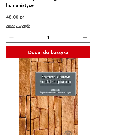
humanistyce
Cena
48,00 zł
Zasady wysyłki
Dodaj do koszyka