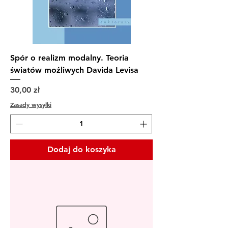
Spór o realizm modalny. Teoria
światów możliwych Davida Levisa
Cena
30,00 zł
Zasady wysyłki
Dodaj do koszyka