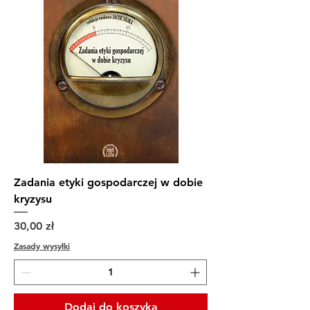
Zadania etyki gospodarczej w dobie
kryzysu
Cena
30,00 zł
Zasady wysyłki
Dodaj do koszyka