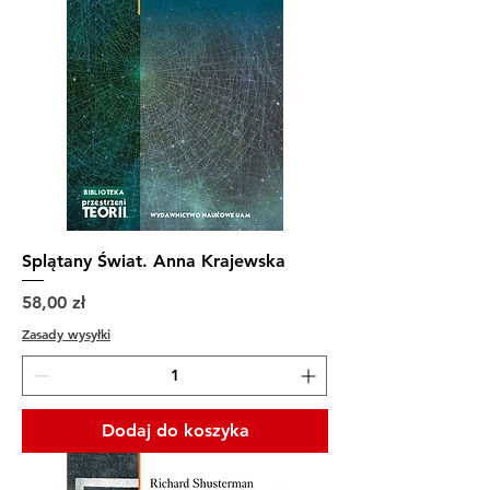
Splątany Świat. Anna Krajewska
Cena
58,00 zł
Zasady wysyłki
Dodaj do koszyka