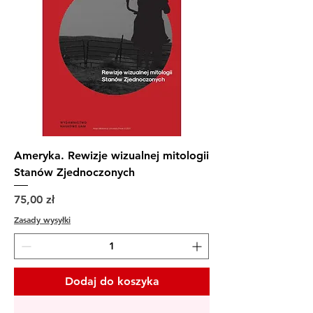
Ameryka. Rewizje wizualnej mitologii
Stanów Zjednoczonych
Cena
75,00 zł
Zasady wysyłki
Dodaj do koszyka