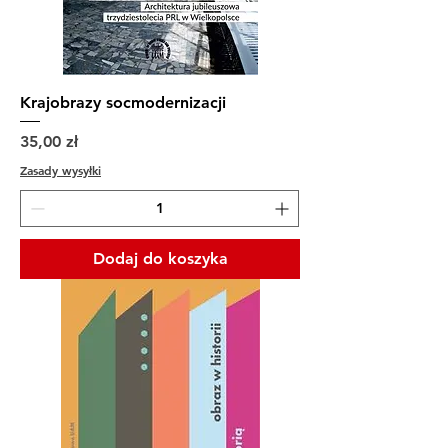
Krajobrazy socmodernizacji
Cena
35,00 zł
Zasady wysyłki
Dodaj do koszyka