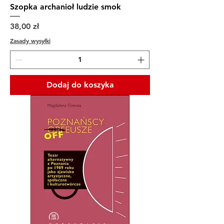
Szopka archanioł ludzie smok
Cena
38,00 zł
Zasady wysyłki
Dodaj do koszyka