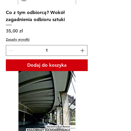
Co z tym odbiorcą? Wokół
zagadnienia odbioru sztuki
Cena
35,00 zł
Zasady wysyłki
Dodaj do koszyka