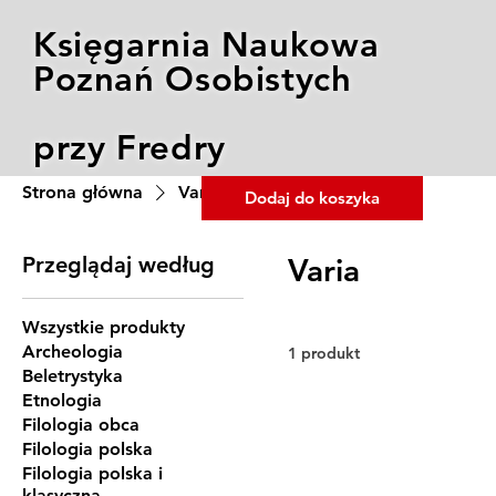
Księgarnia Naukowa
Poznań Osobistych
przy Fredry
Strona główna
Varia
Dodaj do koszyka
Przeglądaj według
Varia
Wszystkie produkty
Archeologia
1 produkt
Beletrystyka
Etnologia
Filologia obca
Filologia polska
Filologia polska i
klasyczna