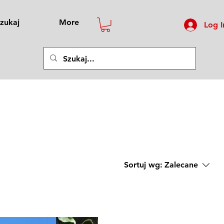
zukaj
More
Log I
Sortuj wg:
Zalecane