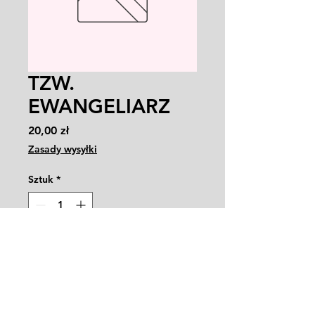
TZW.
EWANGELIARZ
Cena
20,00 zł
Zasady wysyłki
Sztuk
*
Dodaj do koszyka
9788361573609