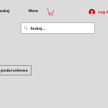
zukaj
More
Log I
a podarunkowa