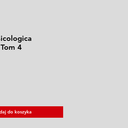
icologica
a Tom 4
daj do koszyka