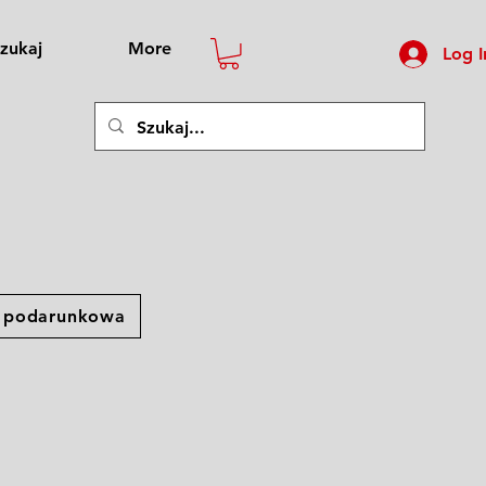
zukaj
More
Log I
a podarunkowa