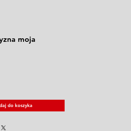
zyzna moja
daj do koszyka