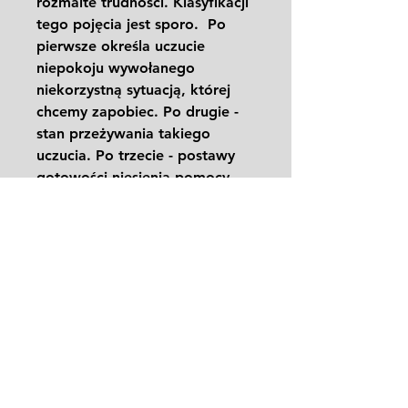
rozmaite trudności. Klasyfikacji
tego pojęcia jest sporo. Po
pierwsze określa uczucie
niepokoju wywołanego
niekorzystną sytuacją, której
chcemy zapobiec. Po drugie -
stan przeżywania takiego
uczucia. Po trzecie - postawy
gotowości niesienia pomocy
czy dbałości o kogoś czy o coś,
z intencją zapewnienia mu
polepszenia stanu aktualnego.
Przedmiotem troski mogą być
zarówno jednostki, jak i grupy
jednostek; mogą to być istoty
żyjące (ludzie, zwierzęta,
rośliny), zbiorowości (np. dana
społeczność, organizacja,
państwo, przyroda).