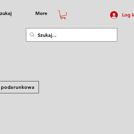
zukaj
More
Log I
a podarunkowa