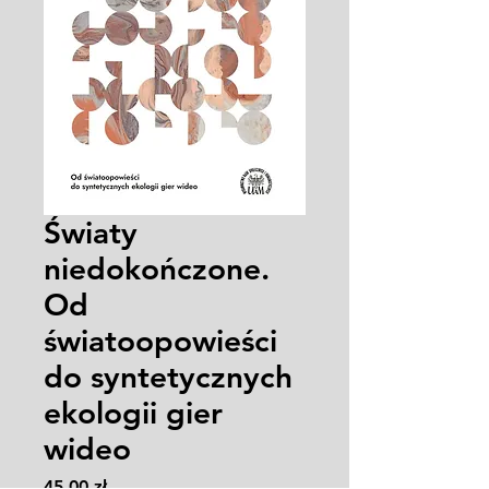
Światy
niedokończone.
Od
światoopowieści
do syntetycznych
ekologii gier
wideo
Cena
45,00 zł