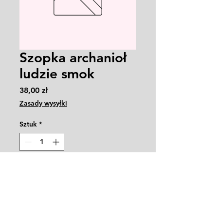
Szopka archanioł
ludzie smok
Cena
38,00 zł
Zasady wysyłki
Sztuk
*
Dodaj do koszyka
9788381382083
rok wydania 2020