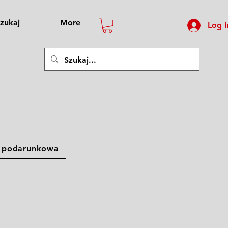
zukaj
More
Log I
a podarunkowa