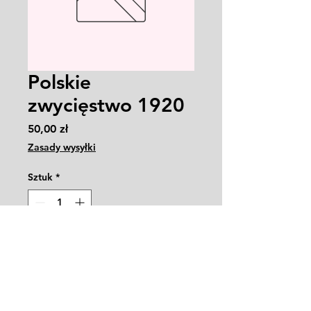
Polskie
zwycięstwo 1920
Cena
50,00 zł
Zasady wysyłki
Sztuk
*
Dodaj do koszyka
isbn 978-83-65248-43-5