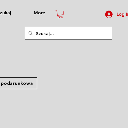
zukaj
More
Log I
a podarunkowa