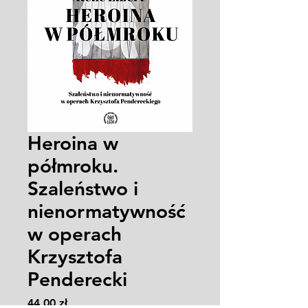
Heroina w
półmroku.
Szaleństwo i
nienormatywność
w operach
Krzysztofa
Penderecki
Cena
44,00 zł