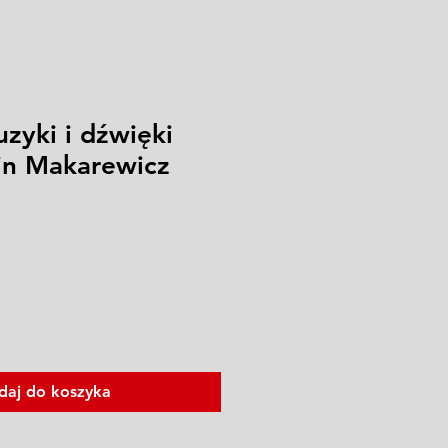
zyki i dźwięki
in Makarewicz
daj do koszyka