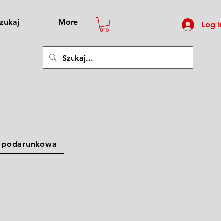
zukaj
More
Log I
a podarunkowa