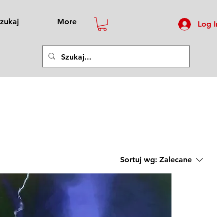
zukaj
More
Log I
Sortuj wg:
Zalecane