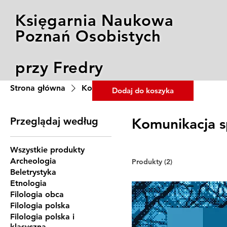
Księgarnia Naukowa
Poznań Osobistych
przy Fredry
Strona główna
Komunikacja społeczna
Dodaj do koszyka
Przeglądaj według
Komunikacja s
Wszystkie produkty
Archeologia
Produkty (2)
Beletrystyka
Etnologia
Filologia obca
Filologia polska
Filologia polska i
klasyczna